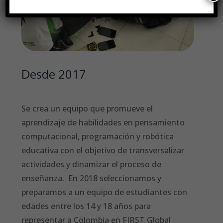
Desde 2017
Se crea un equipo que promueve el
aprendizaje de habilidades en pensamiento
computacional, programación y robótica
educativa con el objetivo de transversalizar
actividades y dinamizar el proceso de
enseñanza. En 2018 seleccionamos y
preparamos a un equipo de estudiantes con
edades entre los 14 y 18 años para
representar a Colombia en FIRST Global