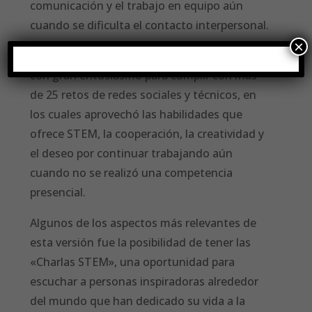
comunicación y el trabajo en equipo aún
cuando se dificulta el contacto interpersonal.
×
Durante el 2020, el
Team Colombia
trabajó
con gran entusiasmo para cumplir con más
de 25 retos de redes sociales y técnicos, en
los cuales aprovechó las habilidades que
ofrece STEM, la cooperación, la creatividad y
el deseo por continuar trabajando aún
cuando no se realizó una competencia
presencial.
Algunos de los aspectos más relevantes de
esta versión fue la posibilidad de tener las
«Charlas STEM», una oportunidad para
escuchar a personas inspiradoras alrededor
del mundo que han dedicado su vida a la